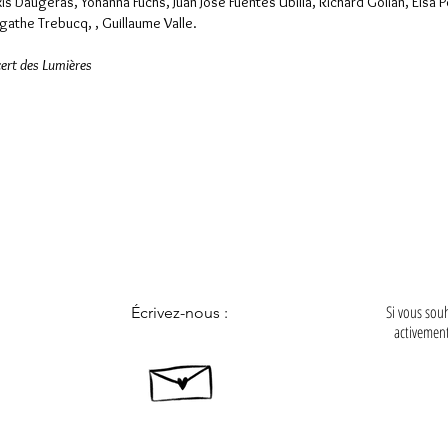
xis Daugeras, Yohanna Fuchs, Juan José Fuentes Ubilla, Richard Golian
,
Elsa P
gathe Trebucq, ,
Guillaume Valle.
ert des Lumières
Si vous sou
Écrivez-nous :
activement