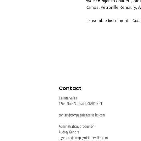
Avec :
​ Benjamin Chabert, Ale
Ramos,
Pétronille Remaury,
A
L'Ensemble instrumental
Conc
Contact
Cie Intervalles
12ter Place Garibaldi, 06300-NICE
contact@compagnieintervalles.com
Administration, production:
Audrey Gendre
a.gendre@compagnieintervalles.com